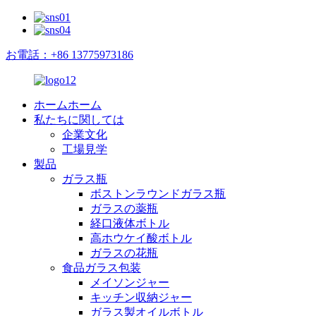
お電話：+86 13775973186
ホームホーム
私たちに関しては
企業文化
工場見学
製品
ガラス瓶
ボストンラウンドガラス瓶
ガラスの薬瓶
経口液体ボトル
高ホウケイ酸ボトル
ガラスの花瓶
食品ガラス包装
メイソンジャー
キッチン収納ジャー
ガラス製オイルボトル