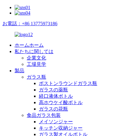
お電話：+86 13775973186
ホームホーム
私たちに関しては
企業文化
工場見学
製品
ガラス瓶
ボストンラウンドガラス瓶
ガラスの薬瓶
経口液体ボトル
高ホウケイ酸ボトル
ガラスの花瓶
食品ガラス包装
メイソンジャー
キッチン収納ジャー
ガラス製オイルボトル