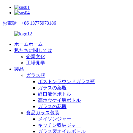
お電話：+86 13775973186
ホームホーム
私たちに関しては
企業文化
工場見学
製品
ガラス瓶
ボストンラウンドガラス瓶
ガラスの薬瓶
経口液体ボトル
高ホウケイ酸ボトル
ガラスの花瓶
食品ガラス包装
メイソンジャー
キッチン収納ジャー
ガラス製オイルボトル