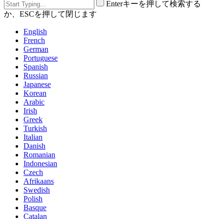
Enterキーを押して検索する
か、ESCを押して閉じます
English
French
German
Portuguese
Spanish
Russian
Japanese
Korean
Arabic
Irish
Greek
Turkish
Italian
Danish
Romanian
Indonesian
Czech
Afrikaans
Swedish
Polish
Basque
Catalan