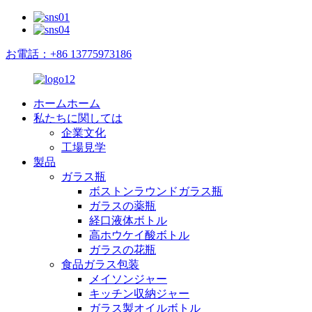
お電話：+86 13775973186
ホームホーム
私たちに関しては
企業文化
工場見学
製品
ガラス瓶
ボストンラウンドガラス瓶
ガラスの薬瓶
経口液体ボトル
高ホウケイ酸ボトル
ガラスの花瓶
食品ガラス包装
メイソンジャー
キッチン収納ジャー
ガラス製オイルボトル