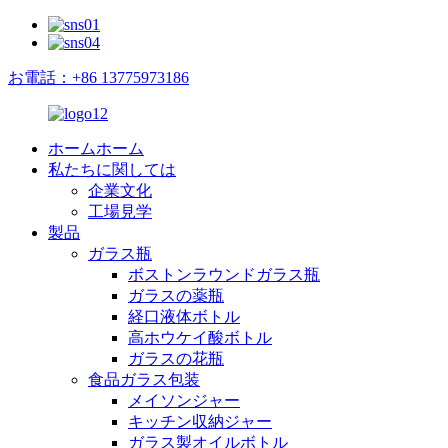
お電話：+86 13775973186
ホームホーム
私たちに関しては
企業文化
工場見学
製品
ガラス瓶
ボストンラウンドガラス瓶
ガラスの薬瓶
経口液体ボトル
高ホウケイ酸ボトル
ガラスの花瓶
食品ガラス包装
メイソンジャー
キッチン収納ジャー
ガラス製オイルボトル