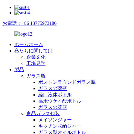
お電話：+86 13775973186
ホームホーム
私たちに関しては
企業文化
工場見学
製品
ガラス瓶
ボストンラウンドガラス瓶
ガラスの薬瓶
経口液体ボトル
高ホウケイ酸ボトル
ガラスの花瓶
食品ガラス包装
メイソンジャー
キッチン収納ジャー
ガラス製オイルボトル