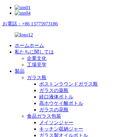
お電話：+86 13775973186
ホームホーム
私たちに関しては
企業文化
工場見学
製品
ガラス瓶
ボストンラウンドガラス瓶
ガラスの薬瓶
経口液体ボトル
高ホウケイ酸ボトル
ガラスの花瓶
食品ガラス包装
メイソンジャー
キッチン収納ジャー
ガラス製オイルボトル